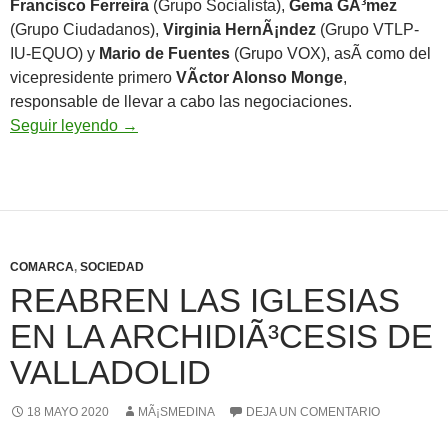
Francisco Ferreira
(Grupo Socialista),
Gema GÃ³mez
(Grupo Ciudadanos),
Virginia HernÃ¡ndez
(Grupo VTLP-
IU-EQUO) y
Mario de Fuentes
(Grupo VOX), asÃ­ como del
vicepresidente primero
VÃ­ctor Alonso Monge
,
responsable de llevar a cabo las negociaciones.
Unanimidad en el ‘plan de choque’ de la Diput
Seguir leyendo
→
COMARCA
,
SOCIEDAD
REABREN LAS IGLESIAS
EN LA ARCHIDIÃ³CESIS DE
VALLADOLID
18 MAYO 2020
MÃ¡SMEDINA
DEJA UN COMENTARIO