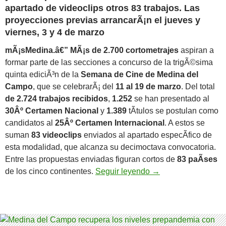
apartado de
videoclips
otros
83 trabajos.
Las
proyecciones previas arrancarÃ¡n el jueves y
viernes, 3 y 4 de marzo
mÃ¡sMedina.â€” MÃ¡s de 2.700 cortometrajes
aspiran a
formar parte de las secciones a concurso de la trigÃ©sima
quinta ediciÃ³n de la
Semana de Cine de Medina del
Campo
, que se celebrarÃ¡ del
11 al 19 de marzo
. Del total
de 2.724 trabajos recibidos
,
1.252
se han presentado al
30Âº Certamen Nacional
y
1.389
tÃ­tulos se postulan como
candidatos al
25Âº Certamen Internacional
. A estos se
suman
83 videoclips
enviados al apartado especÃ­fico de
esta modalidad, que alcanza su decimoctava convocatoria.
Entre las propuestas enviadas figuran cortos de
83 paÃ­ses
La SeCiMe recibe mÃ
de los cinco continentes.
Seguir leyendo
→