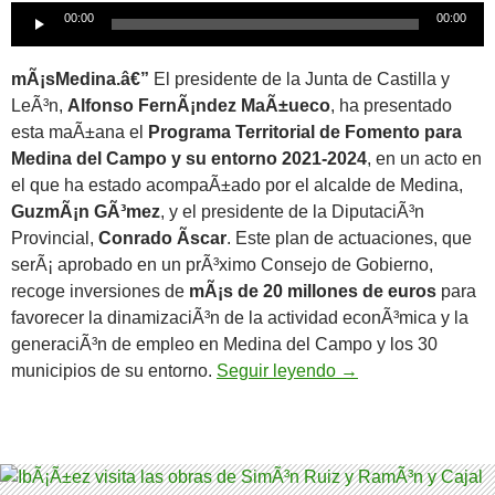
Reproductor
00:00
00:00
de
audio
mÃ¡sMedina.â€”
El presidente de la Junta de Castilla y
LeÃ³n,
Alfonso FernÃ¡ndez MaÃ±ueco
, ha presentado
esta maÃ±ana el
Programa Territorial de Fomento para
Medina del Campo y su entorno 2021-2024
, en un acto en
el que ha estado acompaÃ±ado por el alcalde de Medina,
GuzmÃ¡n GÃ³mez
, y el presidente de la DiputaciÃ³n
Provincial,
Conrado Ãscar
. Este plan de actuaciones, que
serÃ¡ aprobado en un prÃ³ximo Consejo de Gobierno,
recoge inversiones de
mÃ¡s de 20 millones de euros
para
favorecer la dinamizaciÃ³n de la actividad econÃ³mica y la
generaciÃ³n de empleo en Medina del Campo y los 30
MaÃ±ueco anuncia u
municipios de su entorno.
Seguir leyendo
→