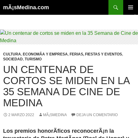
Buscar
mÃ¡sMedina.com
SALTAR
MENÚ
AL
PRINCI
CONTENIDO
CULTURA
,
ECONOMÃ­A Y EMPRESA
,
FERIAS, FIESTAS Y EVENTOS
,
SOCIEDAD
,
TURISMO
UN CENTENAR DE
CORTOS SE MIDEN EN LA
35 SEMANA DE CINE DE
MEDINA
2 MARZO 2022
MÃ¡SMEDINA
DEJA UN COMENTARIO
Los premios honorÃ­ficos reconocerÃ¡n la