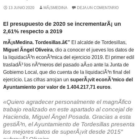
13 JUNIO 2020
MÃ¡SMEDINA
DEJA UN COMENTARIO
El presupuesto de 2020 se incrementarÃ¡ un
2,61% respecto a 2019
mÃ¡sMedina. Tordesillas.â€”
El alcalde de Tordesillas,
Miguel Ãngel Oliveira
, dio a conocer el jueves los datos de
la liquidaciÃ³n econÃ³mica del ejercicio 2019. El primer edil
trasladÃ³ los nÃºmeros del pasado aÃ±o ante la Junta de
Gobierno Local, que dio cuenta de la liquidaciÃ³n final del
ejercicio. Las cifras arrojan un
superÃ¡vit econÃ³mico del
Ayuntamiento por valor de 1.404.217,71 euros
.
«Quiero agradecer personalmente el magnÃ­fico
trabajo realizado en este apartado al concejal de
Hacienda,
Miguel Ãngel Posada
. Gracias a esta
gestiÃ³n, el Ayuntamiento de Tordesillas presenta
los mejores datos de superÃ¡vit desde 2015″