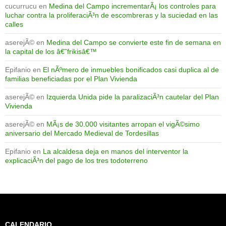
cucurrucu
en
Medina del Campo incrementarÃ¡ los controles para
luchar contra la proliferaciÃ³n de escombreras y la suciedad en las
calles
aserejÃ©
en
Medina del Campo se convierte este fin de semana en
la capital de los â€˜frikisâ€™
Epifanio
en
El nÃºmero de inmuebles bonificados casi duplica al de
familias beneficiadas por el Plan Vivienda
aserejÃ©
en
Izquierda Unida pide la paralizaciÃ³n cautelar del Plan
Vivienda
aserejÃ©
en
MÃ¡s de 30.000 visitantes arropan el vigÃ©simo
aniversario del Mercado Medieval de Tordesillas
Epifanio
en
La alcaldesa deja en manos del interventor la
explicaciÃ³n del pago de los tres todoterreno
CALENDARIO