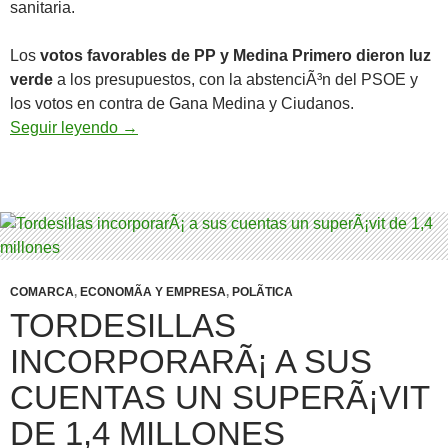
sanitaria.
Los
votos favorables de PP y Medina Primero dieron luz
verde
a los presupuestos, con la abstenciÃ³n del PSOE y
los votos en contra de Gana Medina y Ciudanos.
Medina del Campo aprueba los Presupuestos 
Seguir leyendo
→
COMARCA
,
ECONOMÃ­A Y EMPRESA
,
POLÃ­TICA
TORDESILLAS
INCORPORARÃ¡ A SUS
CUENTAS UN SUPERÃ¡VIT
DE 1,4 MILLONES