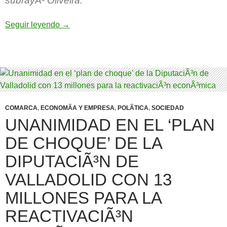
subrayÃ³
Oliveira
.
Tordesillas incorporarÃ¡ a sus cuentas un supe
Seguir leyendo
→
COMARCA
,
ECONOMÃ­A Y EMPRESA
,
POLÃ­TICA
,
SOCIEDAD
UNANIMIDAD EN EL ‘PLAN
DE CHOQUE’ DE LA
DIPUTACIÃ³N DE
VALLADOLID CON 13
MILLONES PARA LA
REACTIVACIÃ³N