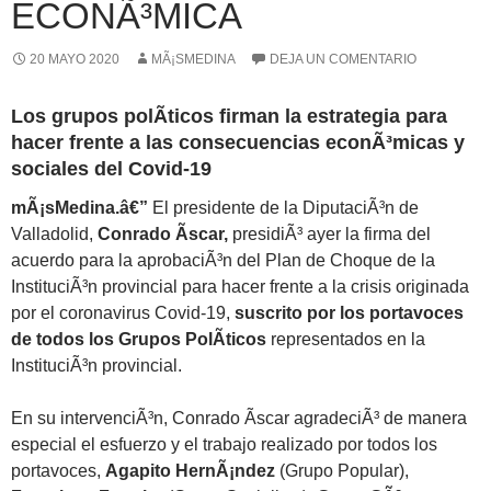
ECONÃ³MICA
20 MAYO 2020
MÃ¡SMEDINA
DEJA UN COMENTARIO
Los grupos polÃ­ticos firman la estrategia para
hacer frente a las consecuencias econÃ³micas y
sociales del Covid-19
mÃ¡sMedina.â€”
El presidente de la DiputaciÃ³n de
Valladolid,
Conrado Ãscar,
presidiÃ³ ayer la firma del
acuerdo para la aprobaciÃ³n del Plan de Choque de la
InstituciÃ³n provincial para hacer frente a la crisis originada
por el coronavirus Covid-19,
suscrito por los portavoces
de todos los Grupos PolÃ­ticos
representados en la
InstituciÃ³n provincial.
En su intervenciÃ³n, Conrado Ãscar agradeciÃ³ de manera
especial el esfuerzo y el trabajo realizado por todos los
portavoces,
Agapito HernÃ¡ndez
(Grupo Popular),