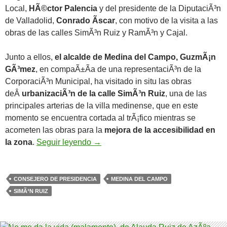
Local,
HÃ©ctor Palencia
y del presidente de la DiputaciÃ³n
de Valladolid,
Conrado Ãscar
, con motivo de la visita a las
obras de las calles SimÃ³n Ruiz y RamÃ³n y Cajal.
Junto a ellos,
el alcalde de Medina del Campo, GuzmÃ¡n
GÃ³mez
, en compaÃ±Ã­a de una representaciÃ³n de la
CorporaciÃ³n Municipal, ha visitado in situ las obras
deÂ
urbanizaciÃ³n de la calle SimÃ³n Ruiz
, una de las
principales arterias de la villa medinense, que en este
momento se encuentra cortada al trÃ¡fico mientras se
acometen las obras para la
mejora de la accesibilidad en
IbÃ¡Ã±ez visita las obras de SimÃ³n
la zona
.
Seguir leyendo
→
CONSEJERO DE PRESIDENCIA
MEDINA DEL CAMPO
SIMÃ³N RUIZ