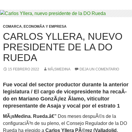
COMARCA
,
ECONOMÃ­A Y EMPRESA
CARLOS YLLERA, NUEVO
PRESIDENTE DE LA DO
RUEDA
15 FEBRERO 2022
MÃ¡SMEDINA
DEJA UN COMENTARIO
Fue vocal del sector productor durante la anterior
legislatura /
El cargo de vicepresidente ha recaÃ­
do en Mariano GonzÃ¡lez Ãlamo, viticultor
representante de Asaja y vocal por el estrato 1
MÃ¡sMedina. Rueda.â€”
Dos meses despuÃ©s de la
configuraciÃ³n de su pleno, el Consejo Regulador de la DO
Rueda ha elegido a
Carlos Yllera PÃ©rez (Valladolid,