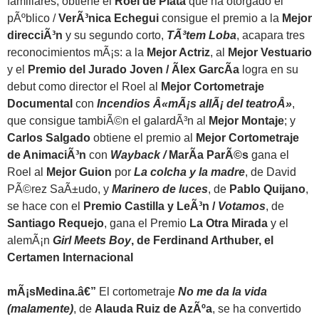
familiares, obtiene el
Roel de Plata
que ha otorgado el
pÃºblico /
VerÃ³nica Echegui
consigue el premio a la
Mejor
direcciÃ³n
y su segundo corto,
TÃ³tem Loba
, acapara tres
reconocimientos mÃ¡s: a la
Mejor Actriz
, al
Mejor Vestuario
y el
Premio del Jurado Joven /
Ãlex GarcÃ­a
logra en su
debut como director el Roel al
Mejor Cortometraje
Documental
con
Incendios Â«mÃ¡s allÃ¡ del teatroÂ»
,
que consigue tambiÃ©n el galardÃ³n al
Mejor Montaje
; y
Carlos Salgado
obtiene el premio al
Mejor Cortometraje
de AnimaciÃ³n
con
Wayback /
MarÃ­a ParÃ©s
gana el
Roel al
Mejor Guion
por
La colcha y la madre
, de David
PÃ©rez SaÃ±udo, y
Marinero de luces
, de
Pablo Quijano
,
se hace con el
Premio Castilla y LeÃ³n /
Votamos
, de
Santiago Requejo
, gana el Premio
La Otra Mirada
y el
alemÃ¡n
Girl Meets Boy
, de Ferdinand Arthuber, el
Certamen Internacional
mÃ¡sMedina.â€”
El cortometraje
No me da la vida
(malamente)
, de
Alauda Ruiz de AzÃºa
, se ha convertido