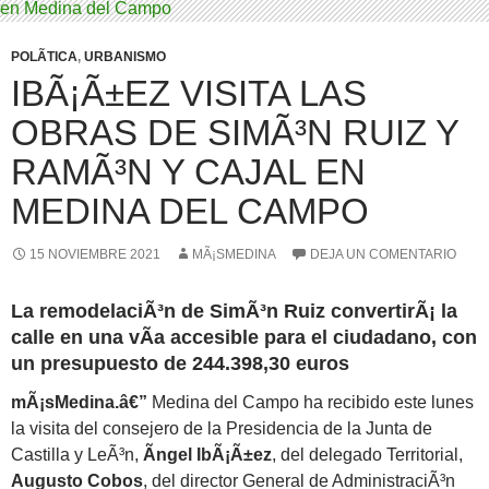
POLÃ­TICA
,
URBANISMO
IBÃ¡Ã±EZ VISITA LAS
OBRAS DE SIMÃ³N RUIZ Y
RAMÃ³N Y CAJAL EN
MEDINA DEL CAMPO
15 NOVIEMBRE 2021
MÃ¡SMEDINA
DEJA UN COMENTARIO
La remodelaciÃ³n de SimÃ³n Ruiz convertirÃ¡ la
calle en una vÃ­a accesible para el ciudadano, con
un presupuesto de 244.398,30 euros
mÃ¡sMedina.â€”
Medina del Campo ha recibido este lunes
la visita del consejero de la Presidencia de la Junta de
Castilla y LeÃ³n,
Ãngel IbÃ¡Ã±ez
, del delegado Territorial,
Augusto Cobos
, del director General de AdministraciÃ³n