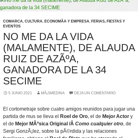
COMARCA
,
CULTURA
,
ECONOMÃ­A Y EMPRESA
,
FERIAS, FIESTAS Y
EVENTOS
NO ME DA LA VIDA
(MALAMENTE), DE ALAUDA
RUIZ DE AZÃºA,
GANADORA DE LA 34
SECIME
5 JUNIO 2021
MÃ¡SMEDINA
DEJA UN COMENTARIO
El cortometraje sobre cuatro amigos reunidos para jugar una
partida de mus se lleva el
Roel de Oro
, el de
Mejor Actor
y
el de
Mejor MÃºsica Original /Â
Como cualquier otro
, de
Sergi GonzÃ¡lez, sobre la pÃ©rdida y las relaciones