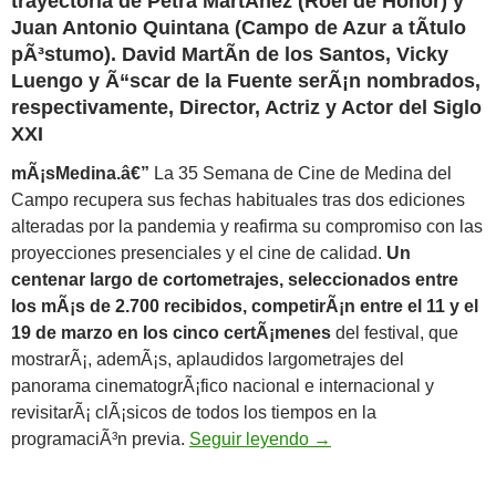
trayectoria de
Petra MartÃ­nez (Roel de Honor)
y
Juan Antonio Quintana
(
Campo de Azur
a tÃ­tulo
pÃ³stumo).
David MartÃ­n de los Santos, Vicky
Luengo y Ã“scar de la Fuente
serÃ¡n nombrados,
respectivamente,
Director, Actriz y Actor del Siglo
XXI
mÃ¡sMedina.â€”
La 35 Semana de Cine de Medina del
Campo recupera sus fechas habituales tras dos ediciones
alteradas por la pandemia y reafirma su compromiso con las
proyecciones presenciales y el cine de calidad.
Un
centenar largo de cortometrajes, seleccionados entre
los mÃ¡s de 2.700 recibidos, competirÃ¡n entre el 11 y el
19 de marzo en los cinco certÃ¡menes
del festival, que
mostrarÃ¡, ademÃ¡s, aplaudidos largometrajes del
panorama cinematogrÃ¡fico nacional e internacional y
revisitarÃ¡ clÃ¡sicos de todos los tiempos en la
Un centenar de cortos
programaciÃ³n previa.
Seguir leyendo
→