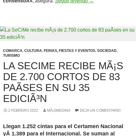
Carlos Yllera, nuevo
consensoÂ»,
asegura.
Seguir leyendo
→
COMARCA
,
CULTURA
,
FERIAS, FIESTAS Y EVENTOS
,
SOCIEDAD
,
TURISMO
LA SECIME RECIBE MÃ¡S
DE 2.700 CORTOS DE 83
PAÃ­SES EN SU 35
EDICIÃ³N
2 FEBRERO 2022
MÃ¡SMEDINA
DEJA UN COMENTARIO
Llegan 1.252 cintas para el Certamen Nacional
y
Â
1.389 para el Internacional
. Se suman al