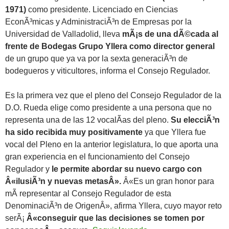
1971)
como presidente. Licenciado en Ciencias
EconÃ³micas y AdministraciÃ³n de Empresas por la
Universidad de Valladolid, lleva
mÃ¡s de una dÃ©cada al
frente de Bodegas Grupo Yllera como director general
de un grupo que ya va por la sexta generaciÃ³n de
bodegueros y viticultores, informa el Consejo Regulador.
Es la primera vez que el pleno del Consejo Regulador de la
D.O. Rueda elige como presidente a una persona que no
representa una de las 12 vocalÃ­as del pleno.
Su elecciÃ³n
ha sido recibida muy positivamente
ya que Yllera fue
vocal del Pleno en la anterior legislatura, lo que aporta una
gran experiencia en el funcionamiento del Consejo
Regulador y
le permite abordar su nuevo cargo con
Â«ilusiÃ³n y nuevas metasÂ».
Â«Es un gran honor para
mÃ­ representar al Consejo Regulador de esta
DenominaciÃ³n de OrigenÂ», afirma Yllera, cuyo mayor reto
serÃ¡
Â«conseguir que las decisiones se tomen por