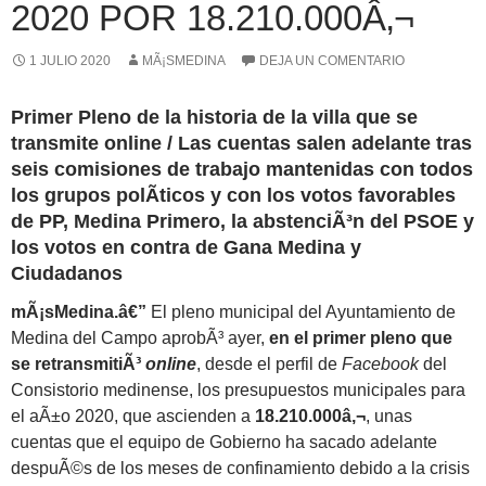
2020 POR 18.210.000Â‚¬
1 JULIO 2020
MÃ¡SMEDINA
DEJA UN COMENTARIO
Primer Pleno de la historia de la villa que se
transmite online / Las cuentas salen adelante tras
seis comisiones de trabajo mantenidas con todos
los grupos polÃ­ticos y con los
votos favorables
de PP, Medina Primero, la abstenciÃ³n del PSOE y
los votos en contra de Gana Medina y
Ciudadanos
mÃ¡sMedina.â€”
El pleno municipal del Ayuntamiento de
Medina del Campo aprobÃ³ ayer,
en el primer pleno que
se retransmitiÃ³
online
, desde el perfil de
Facebook
del
Consistorio medinense, los presupuestos municipales para
el aÃ±o 2020, que ascienden a
18.210.000â‚¬
, unas
cuentas que el equipo de Gobierno ha sacado adelante
despuÃ©s de los meses de confinamiento debido a la crisis