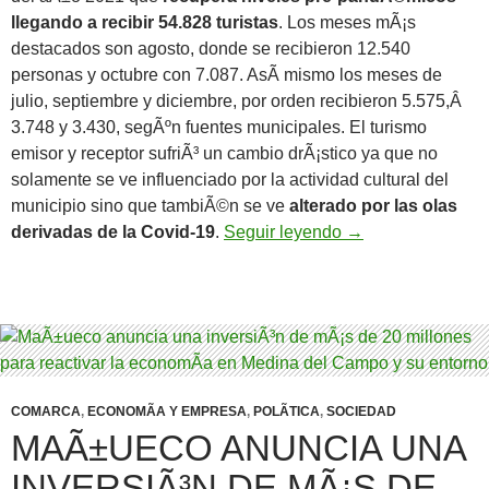
llegando a recibir 54.828 turistas
. Los meses mÃ¡s
destacados son agosto, donde se recibieron 12.540
personas y octubre con 7.087. AsÃ­ mismo los meses de
julio, septiembre y diciembre, por orden recibieron 5.575,Â
3.748 y 3.430, segÃºn fuentes municipales. El turismo
emisor y receptor sufriÃ³ un cambio drÃ¡stico ya que no
solamente se ve influenciado por la actividad cultural del
municipio sino que tambiÃ©n se ve
alterado por las olas
Medina del Campo 
derivadas de la Covid-19
.
Seguir leyendo
→
COMARCA
,
ECONOMÃ­A Y EMPRESA
,
POLÃ­TICA
,
SOCIEDAD
MAÃ±UECO ANUNCIA UNA
INVERSIÃ³N DE MÃ¡S DE