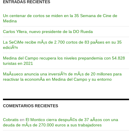
ENTRADAS RECIENTES
Un centenar de cortos se miden en la 35 Semana de Cine de
Medina
Carlos Yllera, nuevo presidente de la DO Rueda
La SeCiMe recibe mÃ¡s de 2.700 cortos de 83 paÃ­ses en su 35
ediciÃ³n
Medina del Campo recupera los niveles prepandemia con 54.828
turistas en 2021
MaÃ±ueco anuncia una inversiÃ³n de mÃ¡s de 20 millones para
reactivar la economÃ­a en Medina del Campo y su entorno
COMENTARIOS RECIENTES
Cobratis
en
El Montico cierra despuÃ©s de 37 aÃ±os con una
deuda de mÃ¡s de 270.000 euros a sus trabajadores