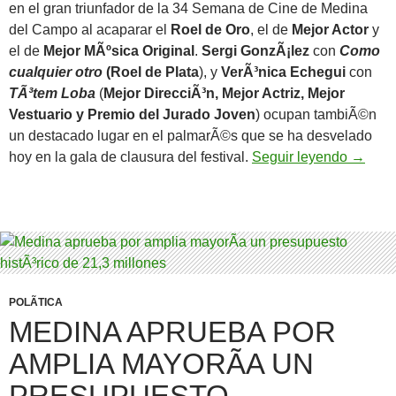
en el gran triunfador de la 34 Semana de Cine de Medina
del Campo al acaparar el
Roel de Oro
, el de
Mejor Actor
y
el de
Mejor MÃºsica Original
.
Sergi GonzÃ¡lez
con
Como
cualquier otro
(Roel de Plata
), y
VerÃ³nica Echegui
con
TÃ³tem Loba
(
Mejor DirecciÃ³n, Mejor Actriz, Mejor
Vestuario y Premio del Jurado Joven
) ocupan tambiÃ©n
un destacado lugar en el palmarÃ©s que se ha desvelado
No me 
hoy en la gala de clausura del festival.
Seguir leyendo
→
POLÃ­TICA
MEDINA APRUEBA POR
AMPLIA MAYORÃ­A UN
PRESUPUESTO