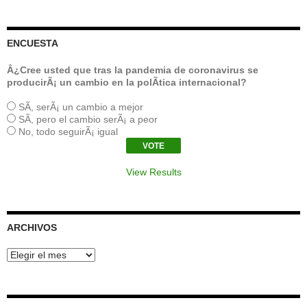
entradas
ENCUESTA
Â¿Cree usted que tras la pandemia de coronavirus se
producirÃ¡ un cambio en la polÃ­tica internacional?
SÃ­, serÃ¡ un cambio a mejor
SÃ­, pero el cambio serÃ¡ a peor
No, todo seguirÃ¡ igual
View Results
ARCHIVOS
Archivos